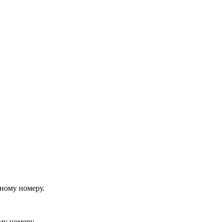
йному номеру.
му номеру.