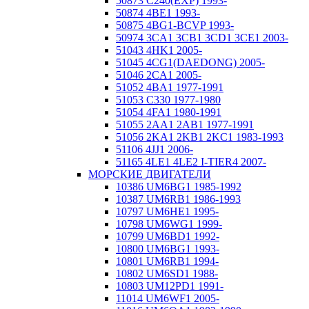
50873 C240(EXP) 1993-
50874 4BE1 1993-
50875 4BG1-BCVP 1993-
50974 3CA1 3CB1 3CD1 3CE1 2003-
51043 4HK1 2005-
51045 4CG1(DAEDONG) 2005-
51046 2CA1 2005-
51052 4BA1 1977-1991
51053 C330 1977-1980
51054 4FA1 1980-1991
51055 2AA1 2AB1 1977-1991
51056 2KA1 2KB1 2KC1 1983-1993
51106 4JJ1 2006-
51165 4LE1 4LE2 I-TIER4 2007-
МОРСКИЕ ДВИГАТЕЛИ
10386 UM6BG1 1985-1992
10387 UM6RB1 1986-1993
10797 UM6HE1 1995-
10798 UM6WG1 1999-
10799 UM6BD1 1992-
10800 UM6BG1 1993-
10801 UM6RB1 1994-
10802 UM6SD1 1988-
10803 UM12PD1 1991-
11014 UM6WF1 2005-