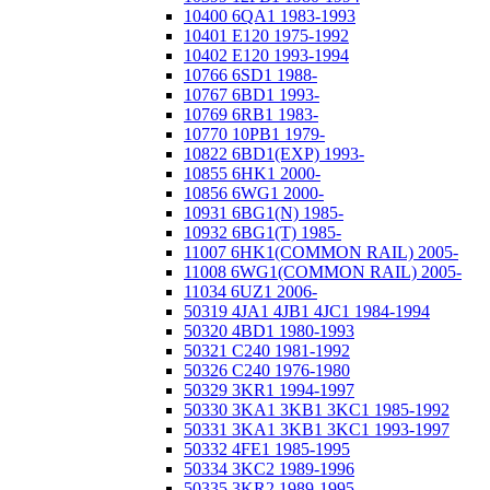
10400 6QA1 1983-1993
10401 E120 1975-1992
10402 E120 1993-1994
10766 6SD1 1988-
10767 6BD1 1993-
10769 6RB1 1983-
10770 10PB1 1979-
10822 6BD1(EXP) 1993-
10855 6HK1 2000-
10856 6WG1 2000-
10931 6BG1(N) 1985-
10932 6BG1(T) 1985-
11007 6HK1(COMMON RAIL) 2005-
11008 6WG1(COMMON RAIL) 2005-
11034 6UZ1 2006-
50319 4JA1 4JB1 4JC1 1984-1994
50320 4BD1 1980-1993
50321 C240 1981-1992
50326 C240 1976-1980
50329 3KR1 1994-1997
50330 3KA1 3KB1 3KC1 1985-1992
50331 3KA1 3KB1 3KC1 1993-1997
50332 4FE1 1985-1995
50334 3KC2 1989-1996
50335 3KR2 1989-1995