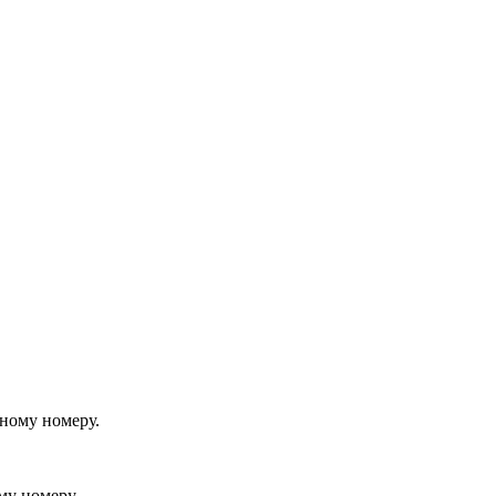
йному номеру.
му номеру.