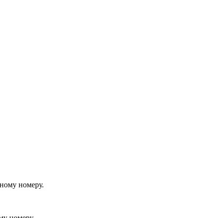
йному номеру.
му номеру.