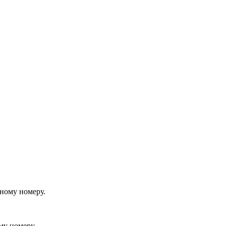
йному номеру.
му номеру.