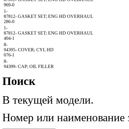
969-0
1-
87812-
GASKET SET; ENG HD OVERHAUL
286-0
1-
87812-
GASKET SET; ENG HD OVERHAUL
404-1
8-
94395-
COVER; CYL HD
076-1
8-
94399-
CAP; OIL FILLER
723-0
Поиск
8-
94399-
GASKET; OIL FILLER
689-0
0-
В текущей модели.
2828-
BOLT; HD COVER
0835-0
0-
Номер
или наименование 
2868-
BOLT; HD COVER
0835-0
8-