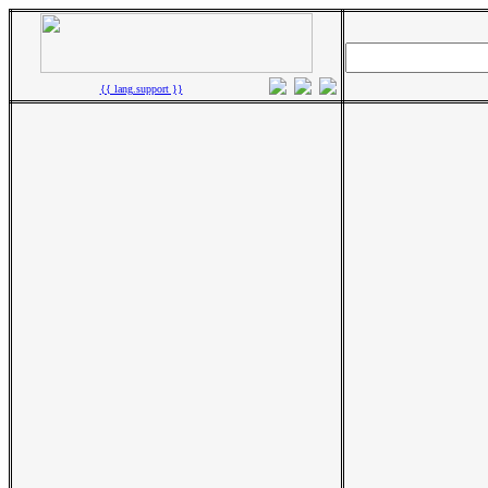
{{ lang.support }}