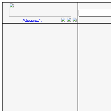
{{ lang.support }}