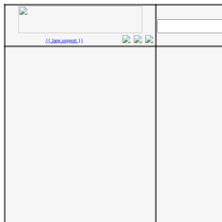
{{ lang.support }}