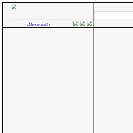
{{ lang.support }}