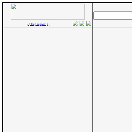
{{ lang.support }}