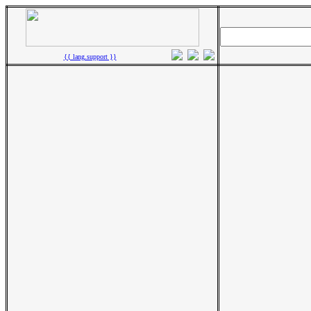
{{ lang.support }}