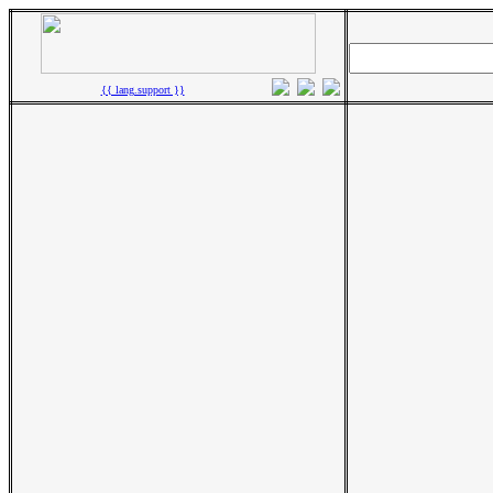
{{ lang.support }}