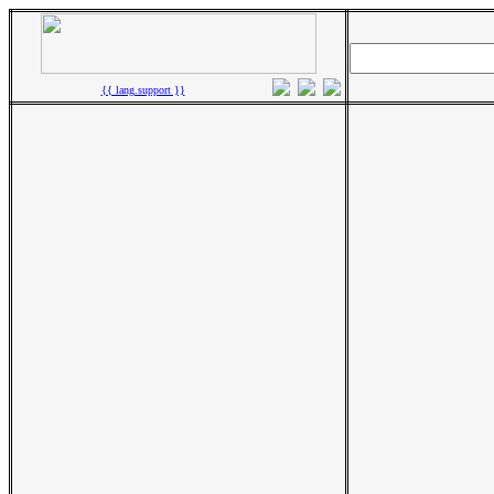
{{ lang.support }}