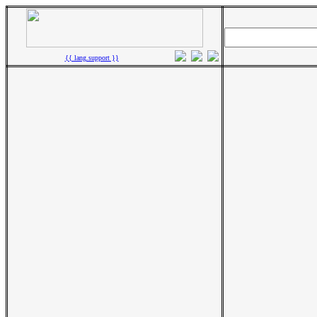
{{ lang.support }}