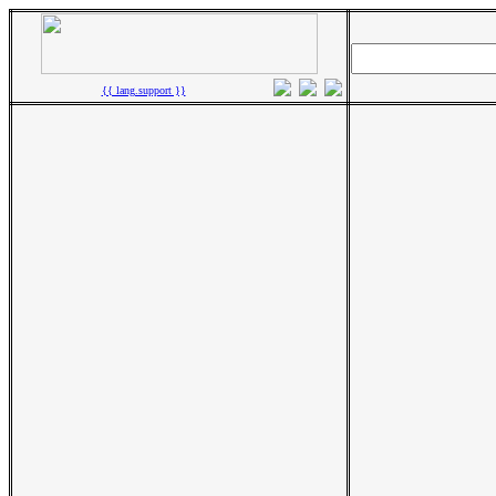
{{ lang.support }}