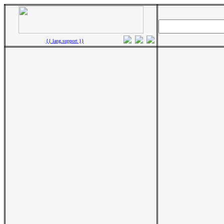
{{ lang.support }}