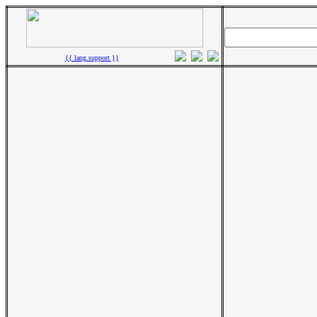
{{ lang.support }}