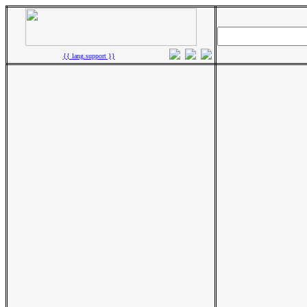
{{ lang.support }}