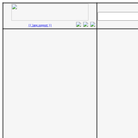
{{ lang.support }}