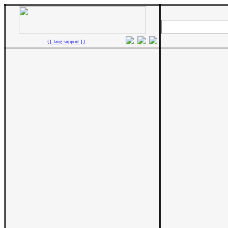
{{ lang.support }}