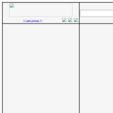
{{ lang.support }}