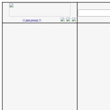
{{ lang.support }}