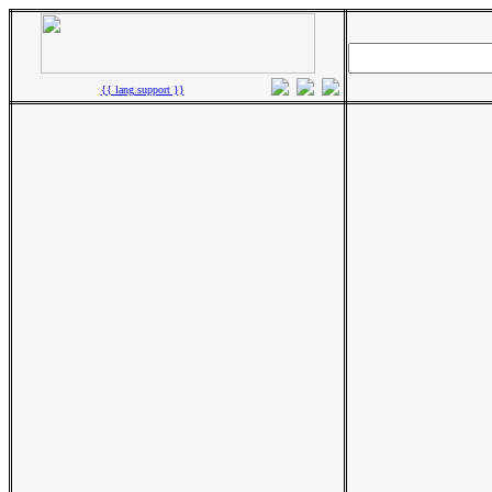
{{ lang.support }}