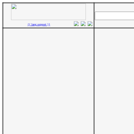
{{ lang.support }}