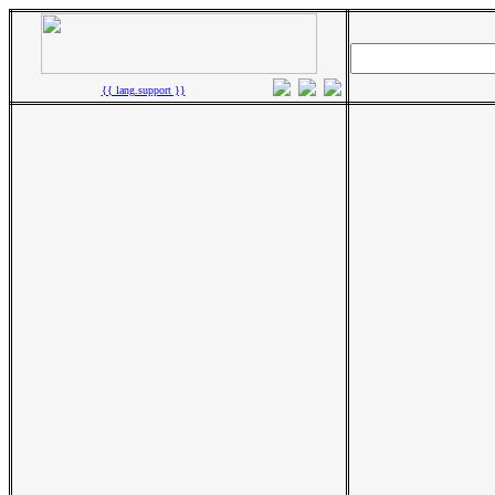
{{ lang.support }}