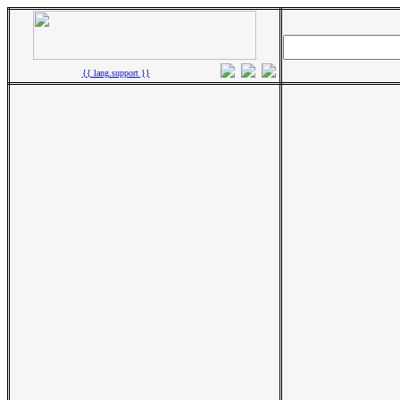
{{ lang.support }}