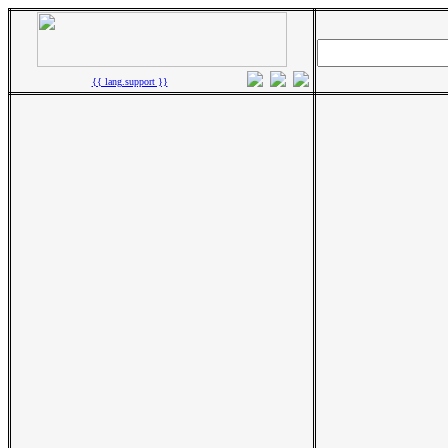
{{ lang.support }}