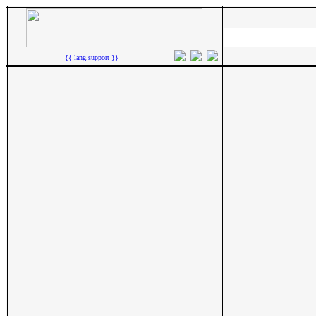
{{ lang.support }}