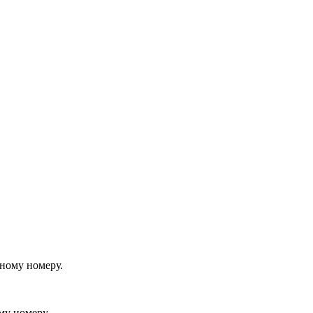
йному номеру.
му номеру.