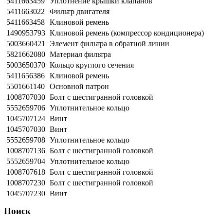
5411663459
Уплотнение крышки клапанов
5411663022
Фильтр двигателя
5411663458
Клиновой ремень
1490953793
Клиновой ремень (компрессор кондиционера)
5003660421
Элемент фильтра в обратной линии
5821662080
Материал фильтра
5003650370
Кольцо круглого сечения
5411656386
Клиновой ремень
5501661140
Основной патрон
1008707030
Болт с шестигранной головкой
5552659706
Уплотнительное кольцо
1045707124
Винт
1045707030
Винт
5552659708
Уплотнительное кольцо
1008707136
Болт с шестигранной головкой
5552659704
Уплотнительное кольцо
1008707618
Болт с шестигранной головкой
1008707230
Болт с шестигранной головкой
1045707230
Винт
5552659705
Уплотнительное кольцо
Поиск
1008707241
Болт с шестигранной головкой