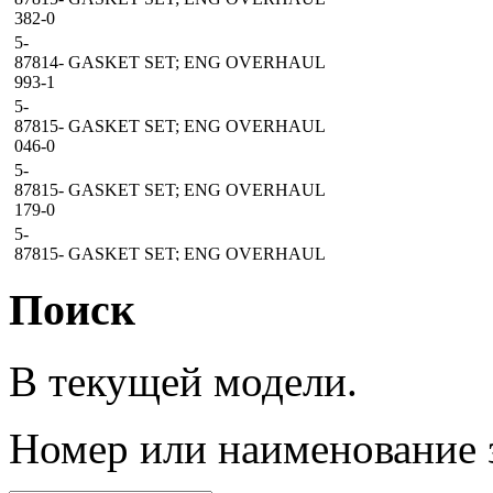
382-0
5-
87814-
GASKET SET; ENG OVERHAUL
993-1
5-
87815-
GASKET SET; ENG OVERHAUL
046-0
5-
87815-
GASKET SET; ENG OVERHAUL
179-0
5-
87815-
GASKET SET; ENG OVERHAUL
335-0
Поиск
5-
87815-
GASKET SET; ENG OVERHAUL
383-0
5-
В текущей модели.
87814-
GASKET SET; ENG OVERHAUL
994-1
5-
Номер
или наименование 
87815-
GASKET SET; ENG OVERHAUL
047-0
5-