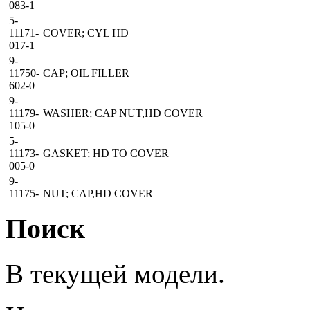
083-1
5-
11171-
COVER; CYL HD
017-1
9-
11750-
CAP; OIL FILLER
602-0
9-
11179-
WASHER; CAP NUT,HD COVER
105-0
5-
11173-
GASKET; HD TO COVER
005-0
9-
11175-
NUT; CAP,HD COVER
011-0
Поиск
9-
11175-
NUT; CAP,HD COVER
012-0
9-
В текущей модели.
11179-
GASKET; NUT,CYL HD COVER
030-0
5-