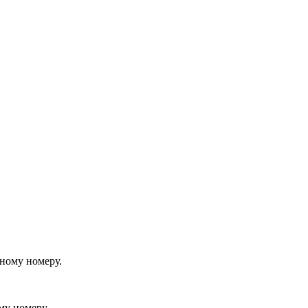
йному номеру.
му номеру.