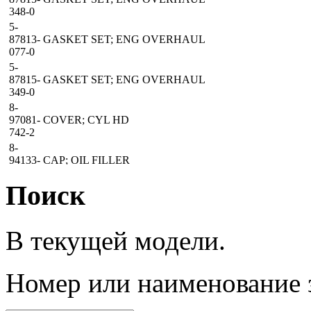
348-0
5-
87813-
GASKET SET; ENG OVERHAUL
077-0
5-
87815-
GASKET SET; ENG OVERHAUL
349-0
8-
97081-
COVER; CYL HD
742-2
8-
94133-
CAP; OIL FILLER
207-5
Поиск
8-
94123-
GASKET; OIL FILLER
623-1
8-
В текущей модели.
94202-
WASHER; CAP NUT,HD COVER
456-3
8-
Номер
или наименование 
97118-
GASKET; HD TO COVER
768-0
8-