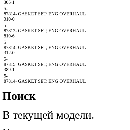
305-1
5-
87814-
GASKET SET; ENG OVERHAUL
310-0
5-
87812-
GASKET SET; ENG OVERHAUL
810-6
5-
87814-
GASKET SET; ENG OVERHAUL
312-0
5-
87815-
GASKET SET; ENG OVERHAUL
389-1
5-
87814-
GASKET SET; ENG OVERHAUL
311-0
Поиск
5-
87815-
GASKET SET; ENG OVERHAUL
388-1
5-
В текущей модели.
87813-
GASKET SET; ENG OVERHAUL
732-1
5-