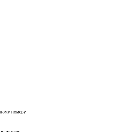
йному номеру.
му номеру.