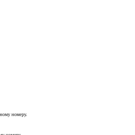
йному номеру.
му номеру.