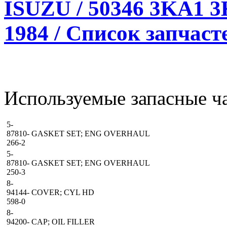
ISUZU / 50346 3KA1 3
1984 / Список запчаст
Используемые запасные ча
5-
87810-
GASKET SET; ENG OVERHAUL
266-2
5-
87810-
GASKET SET; ENG OVERHAUL
250-3
8-
94144-
COVER; CYL HD
598-0
8-
94200-
CAP; OIL FILLER