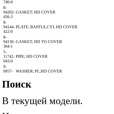
740-0
8-
94202-
GASKET; HD COVER
456-3
8-
94144-
PLATE; BAFFLE,CYL HD COVER
422-0
8-
94130-
GASKET; HD TO COVER
364-1
5-
11742-
PIPE; HD COVER
043-0
9-
0957-
WASHER; PL,HD COVER
1414-0
Поиск
8-
94202-
NUT; CAP,HD COVER
701-2
5-
В текущей модели.
09604-
PLUG; CYL HD COVER
016-0
8-