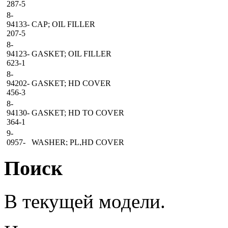
287-5
8-
94133-
CAP; OIL FILLER
207-5
8-
94123-
GASKET; OIL FILLER
623-1
8-
94202-
GASKET; HD COVER
456-3
8-
94130-
GASKET; HD TO COVER
364-1
9-
0957-
WASHER; PL,HD COVER
1414-0
Поиск
8-
94202-
NUT; CAP,HD COVER
701-2
5-
В текущей модели.
09604-
PLUG; CYL HD COVER
016-0
8-