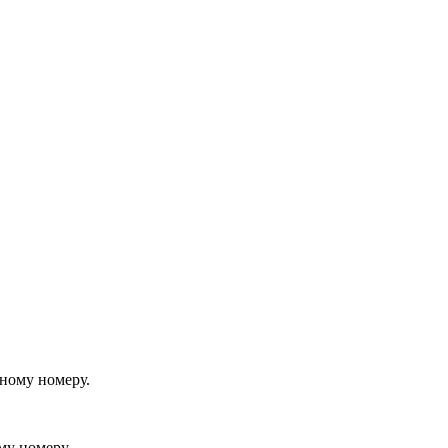
йному номеру.
му номеру.