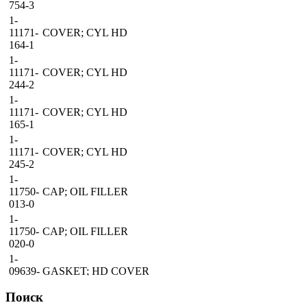
754-3
1-
11171-
COVER; CYL HD
164-1
1-
11171-
COVER; CYL HD
244-2
1-
11171-
COVER; CYL HD
165-1
1-
11171-
COVER; CYL HD
245-2
1-
11750-
CAP; OIL FILLER
013-0
1-
11750-
CAP; OIL FILLER
020-0
1-
09639-
GASKET; HD COVER
011-0
Поиск
1-