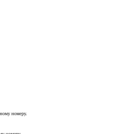
йному номеру.
му номеру.