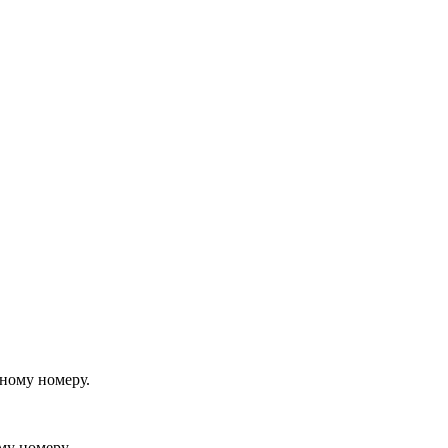
йному номеру.
му номеру.