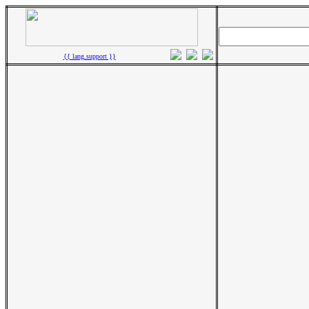
{{ lang.support }}