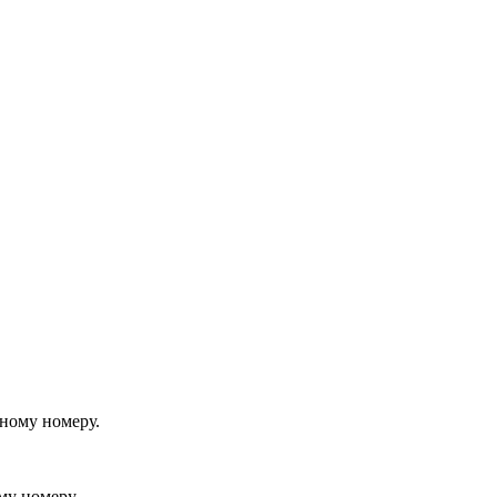
йному номеру.
му номеру.