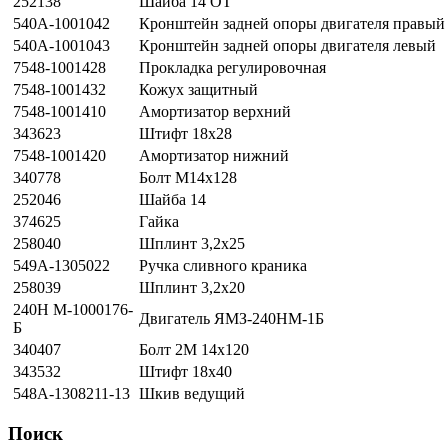
252138
Шайба 14 ОТ
540А-1001042
Кронштейн задней опоры двигателя правый
540А-1001043
Кронштейн задней опоры двигателя левый
7548-1001428
Прокладка регулировочная
7548-1001432
Кожух защитный
7548-1001410
Амортизатор верхний
343623
Штифт 18х28
7548-1001420
Амортизатор нижний
340778
Болт М14х128
252046
Шайба 14
374625
Гайка
258040
Шплинт 3,2х25
549А-1305022
Ручка сливного краника
258039
Шплинт 3,2х20
240Н М-1000176-
Двигатель ЯМЗ-240НМ-1Б
Б
340407
Болт 2М 14x120
343532
Штифт 18x40
548А-1308211-13
Шкив ведущий
340178
Болт М10x30
Поиск
252136
Шайба 10 ОТ