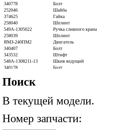
340778
Болт
252046
Шайба
374625
Гайка
258040
Шплинт
549А-1305022
Ручка сливного крана
258039
Шплинт
ЯМЗ-240ПМ2
Двигатель
340407
Болт
343532
Штифт
548А-1308211-13
Шкив ведущий
340178
Болт
252136
Шайба
Поиск
7522-1001010
Балка передней опоры
240М2-1000176
Двигатель ЯМЗ-240М2-1
540А-1203021
Прокладка
В текущей модели.
201501
Болт М10х35
250512
Гайка М10
252136
Шайба 10 ОТ
Номер
запчасти:
75405-1203005
Труба приемная правая
75405-1203006
Труба приемная левая