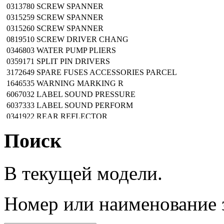
0313780
SCREW SPANNER
0315259
SCREW SPANNER
0315260
SCREW SPANNER
0819510
SCREW DRIVER CHANG
0346803
WATER PUMP PLIERS
0359171
SPLIT PIN DRIVERS
3172649
SPARE FUSES ACCESSORIES PARCEL
1646535
WARNING MARKING R
6067032
LABEL SOUND PRESSURE
6037333
LABEL SOUND PERFORM
0341922
REAR REFLECTOR
3694071
LABEL BATT-COVER
Поиск
6066329
DIRECT PLATE
6067101
DIRECT PLATE
6067119
DIRECT PLATE
В текущей модели.
1390763
LABEL ARROW RED
2805245
NONSKID SURFACING
4095692
DIRECT PLATE
Номер
или наименование 
3626659
LABEL SLEW RING LUBR
3332212
DESCRIPTION PLATE