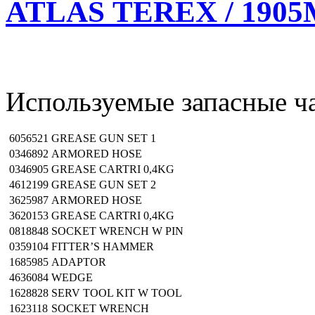
ATLAS TEREX / 1905M
Используемые запасные ча
6056521
GREASE GUN SET 1
0346892
ARMORED HOSE
0346905
GREASE CARTRI 0,4KG
4612199
GREASE GUN SET 2
3625987
ARMORED HOSE
3620153
GREASE CARTRI 0,4KG
0818848
SOCKET WRENCH W PIN
0359104
FITTER’S HAMMER
1685985
ADAPTOR
4636084
WEDGE
1628828
SERV TOOL KIT W TOOL
1623118
SOCKET WRENCH